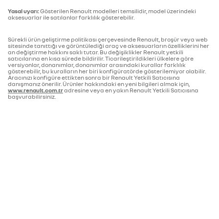
Yasal uyarı:
Gösterilen Renault modelleri temsilidir, model üzerindeki
aksesuarlar ile satılanlar farklılık gösterebilir.
Sürekli ürün geliştirme politikası çerçevesinde Renault, broşür veya web
sitesinde tanıttığı ve görüntülediği araç ve aksesuarların özelliklerini her
an değiştirme hakkını saklı tutar. Bu değişiklikler Renault yetkili
satıcılarına en kısa sürede bildirilir. Ticarileştirildikleri ülkelere göre
versiyonlar, donanımlar, donanımlar arasındaki kurallar farklılık
gösterebilir, bu kuralların her biri konfigüratörde gösterilemiyor olabilir.
Aracınızı konfigüre ettikten sonra bir Renault Yetkili Satıcısına
danışmanız önerilir. Ürünler hakkındaki en yeni bilgileri almak için,
www.renault.com.tr
adresine veya en yakın Renault Yetkili Satıcısına
başvurabilirsiniz.