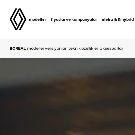
modeller
fiyatlar ve kampanyalar
elektrik & hybrid
BOREAL
modeller versiyonlar
teknik özellikler
aksesuarlar