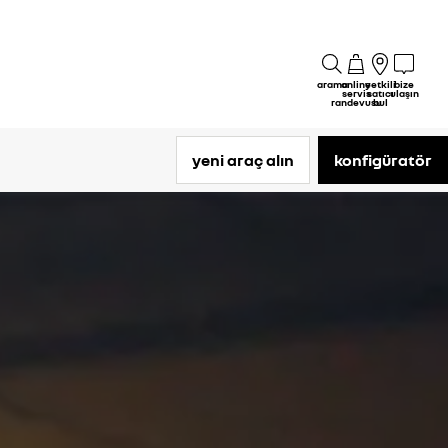
arama
online
yetkili
bize
servis
satıcı
ulaşın
randevusu
bul
yeni araç alın
konfigüratör