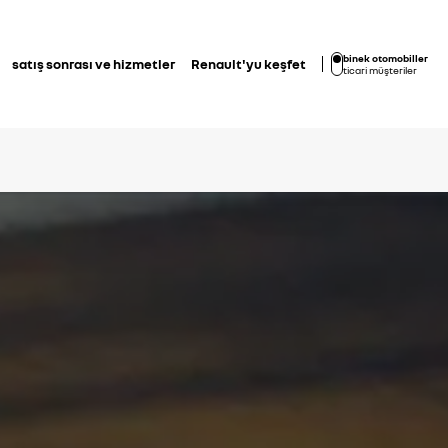
binek otomobiller
satış sonrası ve hizmetler
Renault'yu keşfet
ticari müşteriler