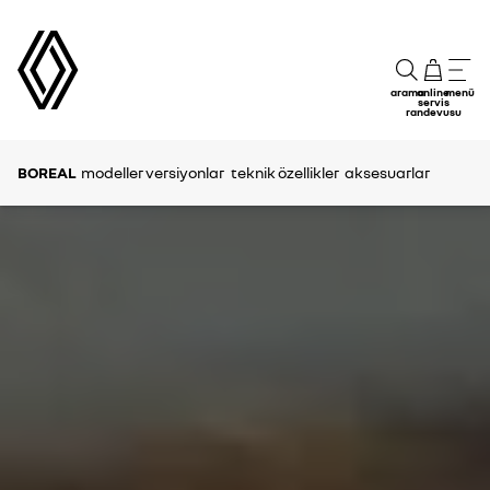
arama
online
menü
servis
randevusu
BOREAL
modeller versiyonlar
teknik özellikler
aksesuarlar