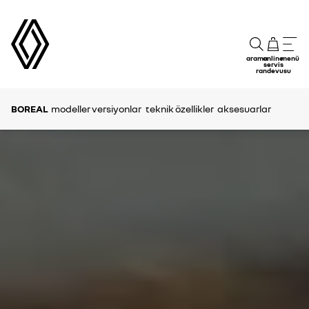
arama
online
menü
servis
randevusu
BOREAL
modeller versiyonlar
teknik özellikler
aksesuarlar