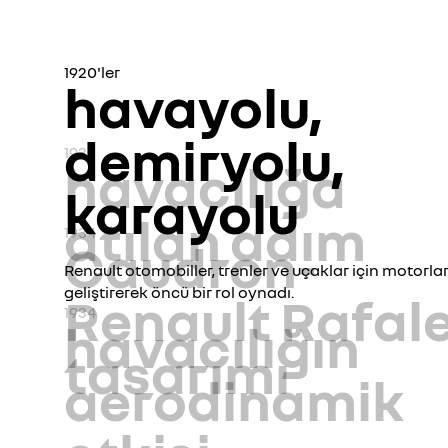
1920'ler
havayolu,
demiryolu,
1933
havacılığa
karayolu
atılan adım
1934
Caudron-
Renault otomobiller, trenler ve uçaklar için motorla
geliştirerek öncü bir rol oynadı.
Renault Rafal
1934
havacılığın
tasarımı
aerodinamik