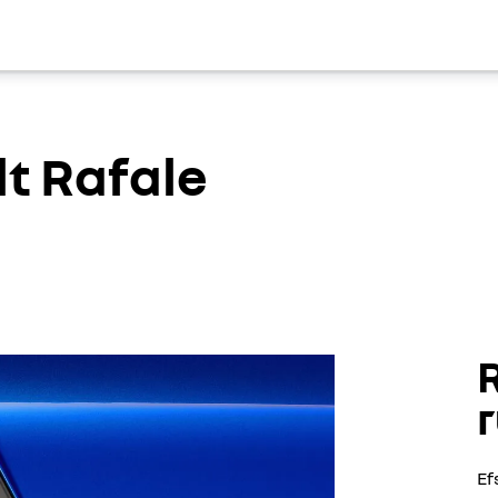
t Rafale
R
r
Ef