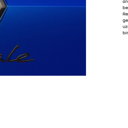
ar
be
Re
ge
uz
bi