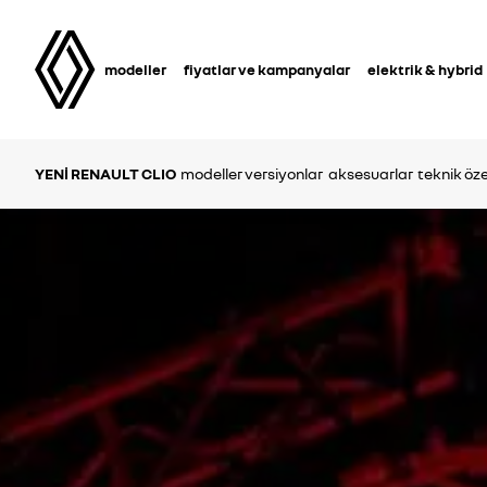
modeller
fiyatlar ve kampanyalar
elektrik & hybrid
YENİ RENAULT CLIO
modeller versiyonlar
aksesuarlar
teknik öze