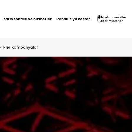
binek otomobiller
satış sonrası ve hizmetler
Renault'yu keşfet
ticari müşteriler
llikler
kampanyalar