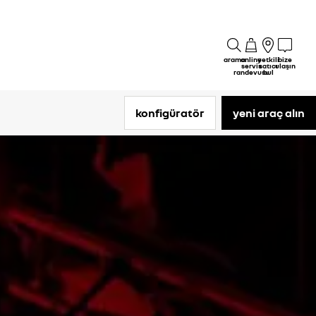
arama
online
yetkili
bize
servis
satıcı
ulaşın
randevusu
bul
konfigüratör
yeni araç alın