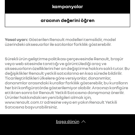
TASARIM
Şanzıman
kampanyalar
Vites Tipi
multimode otomatik
LED arka stoplar
aracının değerini öğren
Lastik Ebatları
Yasal uyarı:
Gösterilen Renault modelleri temsilidir, model
Alpine tasarım dış detaylar
üzerindeki aksesuarlar ile satılanlar farklılık gösterebilir.
Lastik Ebatları
245/45 R20
Sürekli ürün geliştirme politikası çerçevesinde Renault, broşür
Alpine tasarım iç detaylar
Hacimler
veya web sitesinde tanıttığı ve görüntülediği araç ve
aksesuarların özelliklerini her an değiştirme hakkını saklı tutar. Bu
değişiklikler Renault yetkili satıcılarına en kısa sürede bildirilir.
Azami Bagaj Hacmi (dm3)
1900
Ticarileştirildikleri ülkelere göre versiyonlar, donanımlar,
LED iç aydınlatma
donanımlar arasındaki kurallar farklılık gösterebilir, bu kuralların
her biri konfigüratörde gösterilemiyor olabilir. Aracınızı konfigüre
Bagaj Hacmi (dm3)
627
ettikten sonra bir Renault Yetkili Satıcısına danışmanız önerilir.
Ürünler hakkındaki en yeni bilgileri almak için,
LED sinyalli yıldız siyah yan aynalar
www.renault.com.tr adresine veya en yakın Renault Yetkili
Satıcısına başvurabilirsiniz.
Kapasite
Yakıt Deposu Kapasitesi (litre)
55
başa dönün
20" alüminyum alaşım jantlar