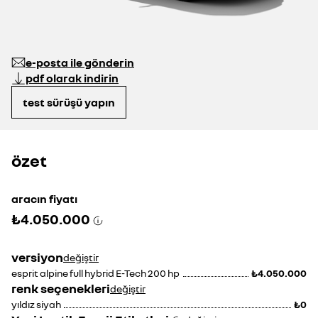
e-posta ile gönderin
pdf olarak indirin
test sürüşü yapın
özet
aracın fiyatı
₺4.050.000
versiyon
değiştir
esprit alpine full hybrid E-Tech 200 hp
₺4.050.000
renk seçenekleri
değiştir
yıldız siyah
₺0