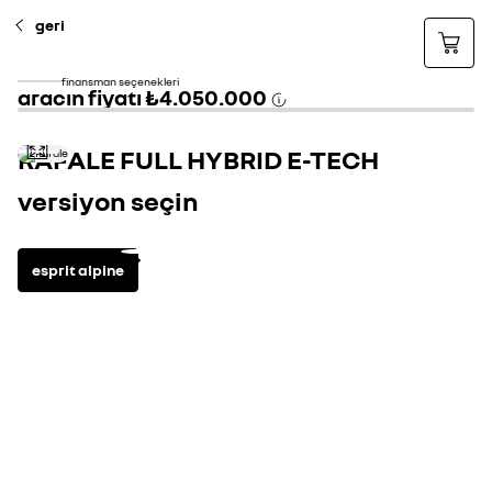
geri
finansman seçenekleri
aracın fiyatı
₺4.050.000
RAFALE FULL HYBRID E-TECH
versiyon seçin
esprit alpine
benzinli hybrid
3
standart
tüm donanımları g
opaklaşma özellikli solarbay panoramik cam tavan
openR link 12" multimedya sistemi: bluetooth, navigasyon
matrix LED farlar