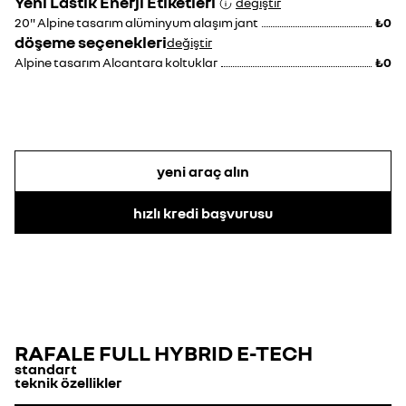
Yeni Lastik Enerji Etiketleri
değiştir
20" Alpine tasarım alüminyum alaşım jant
₺0
döşeme seçenekleri
değiştir
Alpine tasarım Alcantara koltuklar
₺0
yeni araç alın
hızlı kredi başvurusu
RAFALE FULL HYBRID E-TECH
standart
teknik özellikler