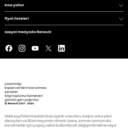
kısa yollar
Uzunluk
4710
köpekbalığı anten
fiyat listeleri
Bagaj Kapağı Açık Yükseklik
2251
sosyal medyada Renault
yeni Renault logosu
Ön Dingil Uzantısı
942
opaklaşma özellikli solarbay panoramik cam tavan
Arka Dingil Uzantısı
1029
Fren Sistemi
alüminyum bagaj eşiği süslemesi
yasal bilgi
Arka Frenler
disk
kişisel verilerin korunması
çerezler
bilgi toplumu hizmetleri
SÜRÜŞ
Ön Frenler
disk
gönüllü geri çağırma
© Renault 2017 - 2026
Web sayfalarımızdaki bazı içerik unsurları, başta arka plan
Homologasyon
otomatik uzun/kısa farlar (AHL)
detayları ve illüstrasyonlar olmak üzere, zaman zaman da
karakterler için yapay zekâ kullanılarak değiştirilmekte veya
Koltuk Sayısı
5