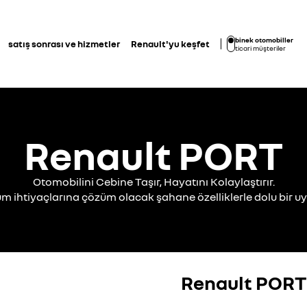
binek otomobiller
satış sonrası ve hizmetler
Renault'yu keşfet
ticari müşteriler
Renault PORT
Otomobilini Cebine Taşır, Hayatını Kolaylaştırır.
üm ihtiyaçlarına çözüm olacak şahane özelliklerle dolu bir 
Renault PORT