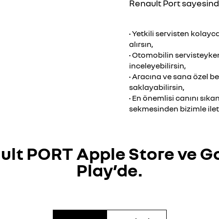
Renault Port sayesind
• Yetkili servisten kolayc
alırsın,
• Otomobilin servisteyken
inceleyebilirsin,
• Aracına ve sana özel be
saklayabilirsin,
• En önemlisi canını sık
sekmesinden bizimle ilet
ult PORT Apple Store ve G
Play’de.