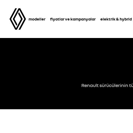
modeller
fiyatlar ve kampanyalar
elektrik & hybrid
Renault sürücülerinin t