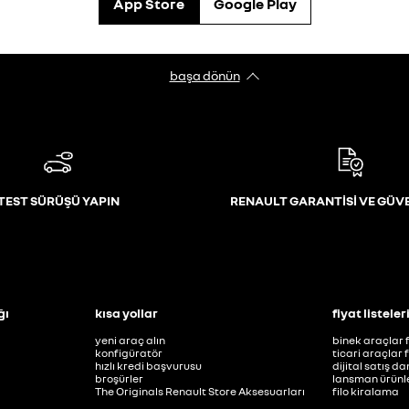
App Store
Google Play
başa dönün
TEST SÜRÜŞÜ YAPIN
RENAULT GARANTİSİ VE GÜV
ğı
kısa yollar
fiyat listeler
yeni araç alın
binek araçlar f
konfigüratör
ticari araçlar f
hızlı kredi başvurusu
dijital satış d
broşürler
lansman ürünle
The Originals Renault Store Aksesuarları
filo kiralama