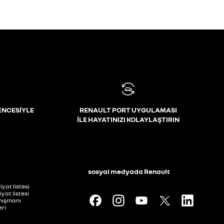
ENCESİYLE
RENAULT PORT UYGULAMASI
İLE HAYATINIZI KOLAYLAŞTIRIN
i
sosyal medyada Renault
iyat listesi
iyat listesi
anışmanı
ri