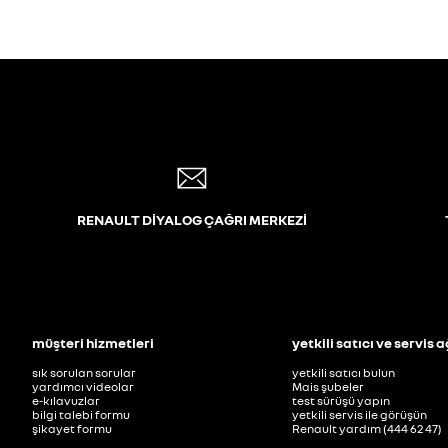
RENAULT DİYALOG ÇAĞRI MERKEZİ
müşteri hizmetleri
yetkili satıcı ve servis a
sık sorulan sorular
yetkili satıcı bulun
yardımcı videolar
Mais şubeler
e-kılavuzlar
test sürüşü yapın
bilgi talebi formu
yetkili servis ile görüşün
şikayet formu
Renault yardım (444 62 47)