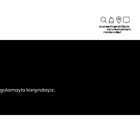
arama
online
yetkili
bize
servis
satıcı
ulaşın
randevusu
bul
uygulamayla karşındayız.