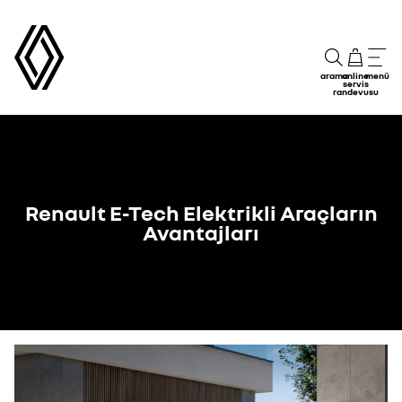
arama
online
menü
servis
randevusu
Renault E-Tech Elektrikli Araçların
Avantajları