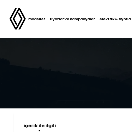
modeller
fiyatlar ve kampanyalar
elektrik & hybrid
içerik ile ilgili