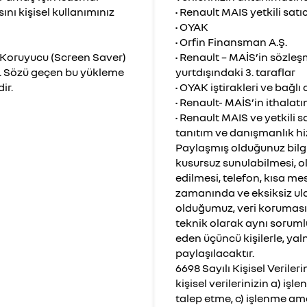
sını kişisel kullanımınız
• Renault MAIS yetkili satıc
• OYAK
• Orfin Finansman A.Ş.
 Koruyucu (Screen Saver)
• Renault – MAİS’in sözleşm
r. Sözü geçen bu yükleme
yurtdışındaki 3. taraflar
ir.
• OYAK iştirakleri ve bağlı 
• Renault- MAİS’in ithalatı
• Renault MAIS ve yetkili s
tanıtım ve danışmanlık hi
Paylaşmış olduğunuz bilgi
kusursuz sunulabilmesi, ola
edilmesi, telefon, kısa me
zamanında ve eksiksiz ulaş
olduğumuz, veri koruması
teknik olarak aynı sorumlu
eden üçüncü kişilerle, ya
paylaşılacaktır.
6698 Sayılı Kişisel Veril
kişisel verilerinizin a) iş
talep etme, c) işlenme am