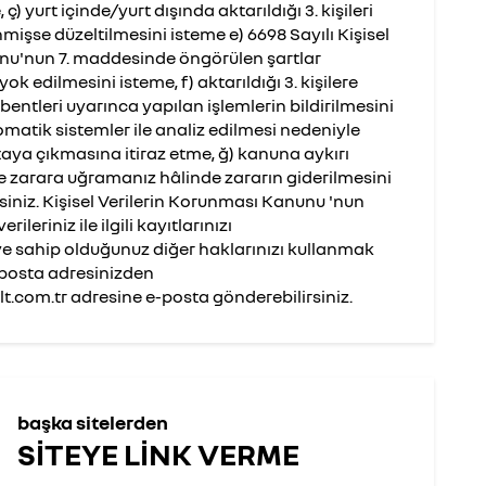
) yurt içinde/yurt dışında aktarıldığı 3. kişileri
nmişse düzeltilmesini isteme e) 6698 Sayılı Kişisel
nu'nun 7. maddesinde öngörülen şartlar
k edilmesini isteme, f) aktarıldığı 3. kişilere
 bentleri uyarınca yapılan işlemlerin bildirilmesini
matik sistemler ile analiz edilmesi nedeniyle
taya çıkmasına itiraz etme, ğ) kanuna aykırı
e zarara uğramanız hâlinde zararın giderilmesini
iniz. Kişisel Verilerin Korunması Kanunu 'nun
ileriniz ile ilgili kayıtlarınızı
 sahip olduğunuz diğer haklarınızı kullanmak
e-posta adresinizden
.com.tr adresine e-posta gönderebilirsiniz.
başka sitelerden
SİTEYE LİNK VERME