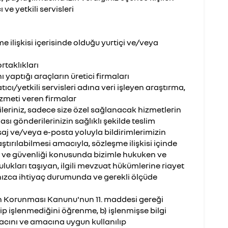
ı ve yetkili servisleri
e ilişkisi içerisinde olduğu yurtiçi ve/veya
ortaklıkları
nı yaptığı araçların üretici firmaları
atıcı/yetkili servisleri adına veri işleyen araştırma,
zmeti veren firmalar
leriniz, sadece size özel sağlanacak hizmetlerin
sı gönderilerinizin sağlıklı şekilde teslim
saj ve/veya e-posta yoluyla bildirimlerimizin
tırılabilmesi amacıyla, sözleşme ilişkisi içinde
 ve güvenliği konusunda bizimle hukuken ve
lukları taşıyan, ilgili mevzuat hükümlerine riayet
lnızca ihtiyaç durumunda ve gerekli ölçüde
erin Korunması Kanunu'nun 11. maddesi gereği
lenip işlenmediğini öğrenme, b) işlenmişse bilgi
acını ve amacına uygun kullanılıp