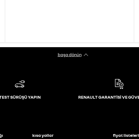
başa dönün
TEST SÜRÜŞÜ YAPIN
RENAULT GARANTİSİ VE GÜV
ğı
kısa yollar
fiyat listeler