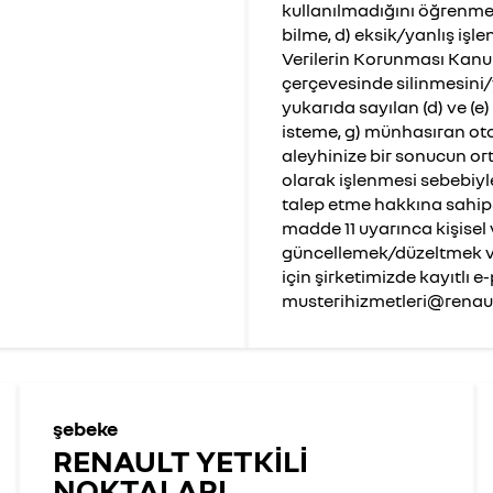
kullanılmadığını öğrenme, ç
bilme, d) eksik/yanlış işle
Verilerin Korunması Kanu
çerçevesinde silinmesini/yo
yukarıda sayılan (d) ve (e)
isteme, g) münhasıran oto
aleyhinize bir sonucun or
olarak işlenmesi sebebiyl
talep etme hakkına sahips
madde 11 uyarınca kişisel ver
güncellemek/düzeltmek ve
için şirketimizde kayıtlı 
musterihizmetleri@renault
şebeke
RENAULT YETKİLİ
NOKTALARI