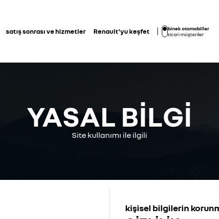
binek otomobiller
satış sonrası ve hizmetler
Renault'yu keşfet
ticari müşteriler
YASAL BİLGİ
Site kullanımı ile ilgili
kişisel bilgilerin korunm