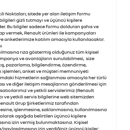
ili Noktaları; sitede yer alan iletişim formu
 bilgileri gizli tutmayı ve üçüncü kişilere
r. Bu bilgiler sadece formu dolduran şahıs ve
vap vermek, Renault ürünleri ile kampanyaları
e anketlerimize katılım amacıyla kullanılacaktır.
ı
aşılmasına rıza göstermiş olduğunuz tüm kişisel
i kampanya ve avantajların sunulabilmesi, size
tış, pazarlama, bilgilendirme, özendirme,
k işlemleri, anket ve müşteri memnuniyeti
amdaki hizmetlerin sağlanması amacıyla her türlü
ası ve diğer iletişim mesajlarının gönderilmesi için
atıcılarımız ve yetkili servislerimiz (Renault
cı ve yetkili servis bilgilerine web sitemizden
 Renault Grup Şirketlerimiz tarafından
sine, işlenmesine, saklanmasına, kullanılmasına
olarak aşağıda belirtilen üçüncü kişilere
ına izin vermiş bulunmaktasınız. Kişisel
a/paylaşılmasına izin verdiğiniz üçüncü kişiler: