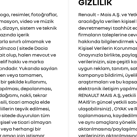
GİZLİLİK
ogo, resimler, fotoğraflar,
Renault – Mais A.Ş. ve Yetk
 animasyon, video ve müzik
aracılığıyla verilen kişisel
, dizayn, sistem ve teknik
devretmemeyi taahhüt ede
azında içerik
firmaların taleplerine ce
arla sınırlı olmamak ve
hakkında bilgilendirmek v
alnızca ( sitede Dacia
Kişisel Verilerin Korunmas
ait olup, halen mevcut ve
Onayınızla birlikte, payl
telif hakkı ve marka
verilerinizin, size çeşitl
tındadır. Yukarıda sayılan
uygun reklam, tanıtım, sa
ısmen veya tamamen,
kampanya bildirimi, üyeli
ir şekilde kullanımı,
araştırmaları ve bu kaps
 yapılması, depolanması,
elektronik iletişim yapılm
ğıtımı, nakli, tekrar
RENAULT MAIS A.Ş, yetkili s
ili, ticari amaçla elde
MAIS’in güncel yetkili satı
llerin teşvik edilmesi,
ulaşabilirsiniz) , OYAK ve
u sitede duyurulan tüm
toplanmasına, kaydedilme
işisel ve ticari olmayan
ve aynı amaçlara yönelik 
e veya herhangi bir
aktarılmasına/paylaşılmas
r amaç için istismar
verilerinizin aktarılmasın