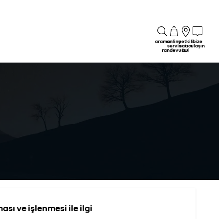
arama
online
yetkili
bize
servis
satıcı
ulaşın
randevusu
bul
ası ve işlenmesi ile ilgi