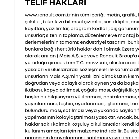
TELİF HAKLARI
www.renault.com.tr’nin tüm içeriği; metin, grafik, l
şekiller, teknik ve bilimsel çizimler, sesli klipler,
kayıtları, yazılımlar, program kodları; dış görünüm
unsurlar; sitenin toplama, düzenleme ve montaj b
derlemelerinin tamamı; endüstriyel tasarımı bunl
bunlara bağlı her türlü haklar dahil olmak üzere y
olarak anılan ) Mais A.Ş.'ye veya Renault Group'a 
yürürlüğe girecek tüm T.C. mevzuatı, uluslararası 
yasaları ve uluslararası sözleşmeler ile koruma al
unsurların Mais A.Ş.’nin yazılı izni olmaksızın k
doğrudan veya dolaylı olarak aynen ya da başka b
iktibası, kopya edilmesi, çoğaltılması, değişiklik
başka bir bilgisayara yüklenmesi, postalanması, da
yayınlanması, teşhiri, uyarlanması, işlenmesi, tems
bulundurulması, satılması veya yukarıda sayılan fii
yapılmasının kolaylaştırılması yasaktır. Ancak, b
haklar saklı kalmak koşuluyla kullanıcılar kendi k
kullanım amaçları için malzeme indirebilir. Bu sit
parçasının kopyalanması, satılması veya ticari bi