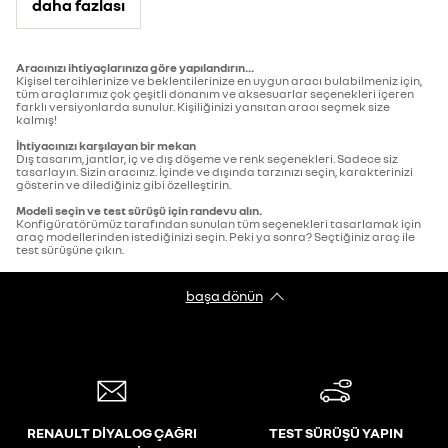
daha fazlası
Aracınızı ihtiyaçlarınıza göre yapılandırın...
Kişisel tercihlerinize ve beklentilerinize en uygun aracı bulabilmeniz için,
tüm araçlarımız çok çeşitli donanım ve aksesuarlar seçenekleri içeren
farklı versiyonlarda sunulur. Kişiliğinizi yansıtan aracı seçmek size
kalmış!
İhtiyacınızı karşılayan bir mekan
Dış tasarım, jantlar, iç ve dış döşeme ve renk seçenekleri. Sadece siz
tasarlayın. Sizin aracınız. İçinde ve dışında tarzınızı seçin, karakterinizi
gösterin ve dilediğiniz gibi özelleştirin.
Modeli seçin ve test sürüşü için randevu alın.
Konfigüratörümüz tarafından sunulan tüm seçenekleri tasarlamak için
araç modellerinden istediğinizi seçin. Peki ya sonra? Seçtiğiniz araç ile
test sürüşüne çıkın.
başa dönün
RENAULT DİYALOG ÇAĞRI
TEST SÜRÜŞÜ YAPIN