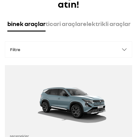
atın!
binek araçlar
ticari araçlar
elektrikli araçlar
Filtre
seçenekler