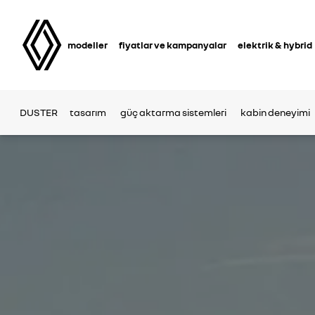
modeller
fiyatlar ve kampanyalar
elektrik & hybrid
DUSTER
tasarım
güç aktarma sistemleri
kabin deneyimi