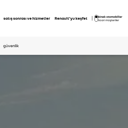
binek otomobiller
satış sonrası ve hizmetler
Renault'yu keşfet
ticari müşteriler
güvenlik