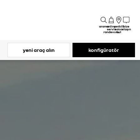
arama
online
yetkili
bize
servis
satıcı
ulaşın
randevusu
bul
yeni araç alın
konfigüratör