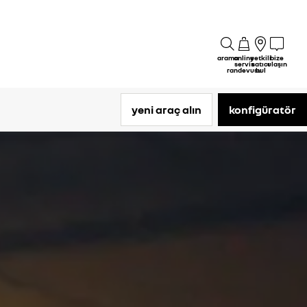
arama
online
yetkili
bize
servis
satıcı
ulaşın
randevusu
bul
yeni araç alın
konfigüratör