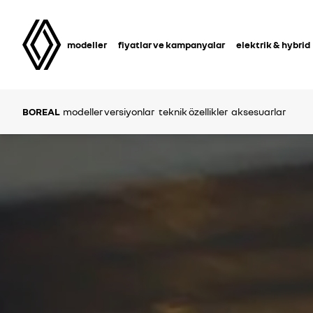
modeller
fiyatlar ve kampanyalar
elektrik & hybrid
BOREAL
modeller versiyonlar
teknik özellikler
aksesuarlar