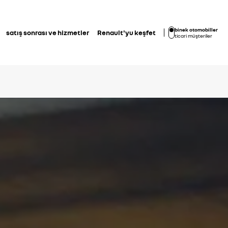
binek otomobiller
satış sonrası ve hizmetler
Renault'yu keşfet
ticari müşteriler