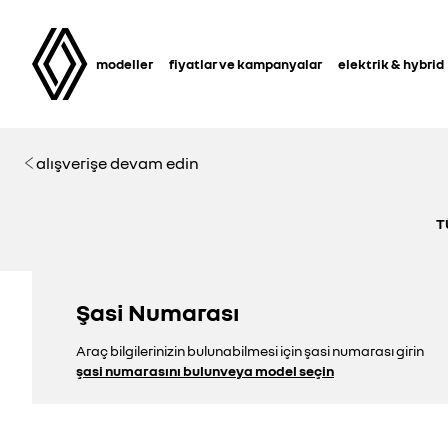
modeller
fiyatlar ve kampanyalar
elektrik & hybrid
alışverişe devam edin
T
Şasi Numarası
Araç bilgilerinizin bulunabilmesi için şasi numarası girin
şasi numarasını bulun
veya model seçin