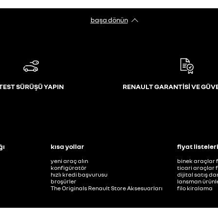
başa dönün
TEST SÜRÜŞÜ YAPIN
RENAULT GARANTİSİ VE GÜV
ğı
kısa yollar
fiyat listeler
yeni araç alın
binek araçlar f
konfigüratör
ticari araçlar f
hızlı kredi başvurusu
dijital satış d
broşürler
lansman ürünle
The Originals Renault Store Aksesuarları
filo kiralama