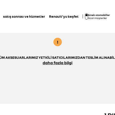
binek otomobiller
satış sonrası ve hizmetler
Renault'yu keşfet
ticari müşteriler
!
ÜM AKSESUARLARIMIZ YETKILI SATICILARIMIZDAN TESLIM ALINABIL
daha fazla bilgi
1 D