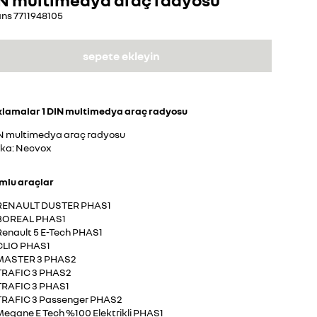
ans
7711948105
sepete ekleyin
klamalar
1 DIN multimedya araç radyosu
IN multimedya araç radyosu
ka: Necvox
mlu araçlar
RENAULT DUSTER PHAS1
BOREAL PHAS1
Renault 5 E-Tech PHAS1
CLIO PHAS1
MASTER 3 PHAS2
TRAFIC 3 PHAS2
TRAFIC 3 PHAS1
TRAFIC 3 Passenger PHAS2
Megane E Tech %100 Elektrikli PHAS1