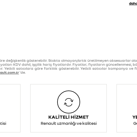
daha
 değişkenlik gösterebilir. Stokta olmayan/artık üretilmeyen aksesuarlar olabili
tları KDV dahil, işçilik hariç fiyatlardır. Fiyatlar; fiyatların güncellenmesi, böl
rdır. Yetkili satıcılara göre farklılık gösterebilir. Yetkili satıcılar kampanya v
ult.com.tr
'de.
KALİTELİ HİZMET
Y
tisi
Renault uzmanlığı ve kalitesi
Ge