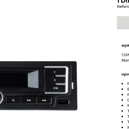
Refer
açı
1 D
Mar
uyu