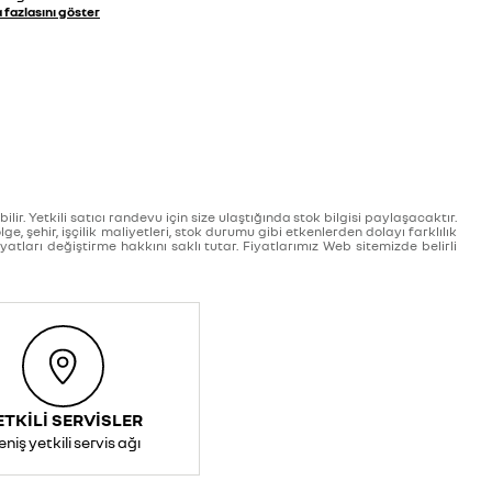
 fazlasını göster
r. Yetkili satıcı randevu için size ulaştığında stok bilgisi paylaşacaktır.
ge, şehir, işçilik maliyetleri, stok durumu gibi etkenlerden dolayı farklılık
e fiyatları değiştirme hakkını saklı tutar. Fiyatlarımız Web sitemizde belirli
ETKİLİ SERVİSLER
niş yetkili servis ağı