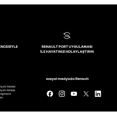
ENCESİYLE
RENAULT PORT UYGULAMASI
İLE HAYATINIZI KOLAYLAŞTIRIN
i
sosyal medyada Renault
iyat listesi
iyat listesi
anışmanı
ri