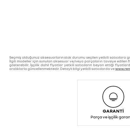
Seçmiş olduğunuz aksesuarların stok durumu seçilen yetkili satıcılara göre
İlgili modeller için sunulan aksesuar ve/veya parçaların tavsiye edilen fiya
gösterebilir. İşçilik dahil fiyatlar yetkili satıcıların beyan ettiği fiyatla
aralıklarla güncellenmektedir. Detaylı bilgi yetkili satıcılarda ve
www.rena
GARANTİ
Parça ve işçilik garan