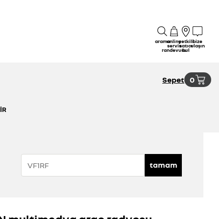
arama
online
yetkili
bize
servis
satıcı
ulaşın
randevusu
bul
Sepet
0
IR
tamam
IN multimedya araç radyosu