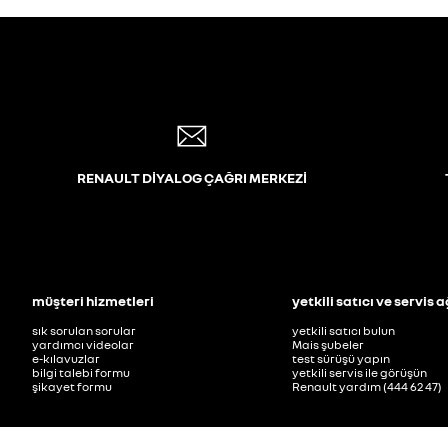
RENAULT DİYALOG ÇAĞRI MERKEZİ
müşteri hizmetleri
yetkili satıcı ve servis a
sık sorulan sorular
yetkili satıcı bulun
yardımcı videolar
Mais şubeler
e-kılavuzlar
test sürüşü yapın
bilgi talebi formu
yetkili servis ile görüşün
şikayet formu
Renault yardım (444 62 47)