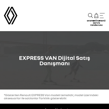
arama
online
menü
servis
randevusu
EXPRESS VAN Dijital Satış
Danışmanı
*Gösterilen Renault EXPRESS Van modeli temsilidir, model üzerindeki
aksesuarlar ile satılanlar farklılık gösterebilir.