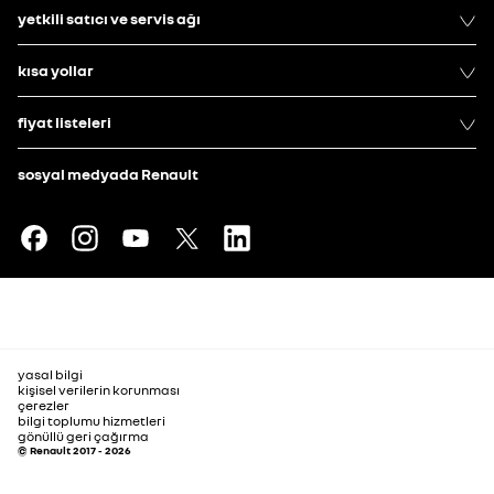
yetkili satıcı ve servis ağı
kısa yollar
fiyat listeleri
sosyal medyada Renault
yasal bilgi
kişisel verilerin korunması
çerezler
bilgi toplumu hizmetleri
gönüllü geri çağırma
© Renault 2017 - 2026