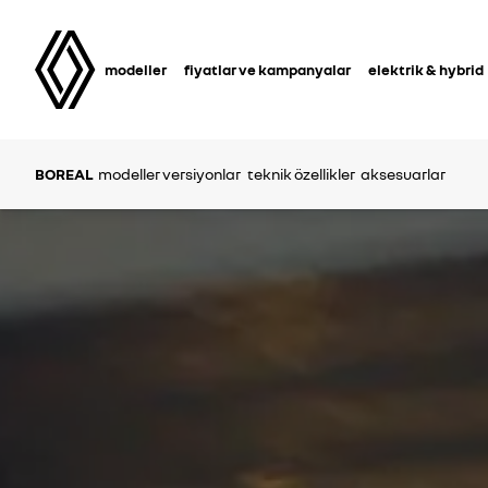
modeller
fiyatlar ve kampanyalar
elektrik & hybrid
BOREAL
modeller versiyonlar
teknik özellikler
aksesuarlar