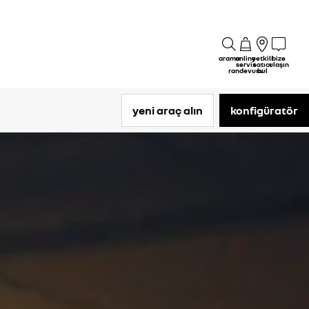
arama
online
yetkili
bize
servis
satıcı
ulaşın
randevusu
bul
yeni araç alın
konfigüratör