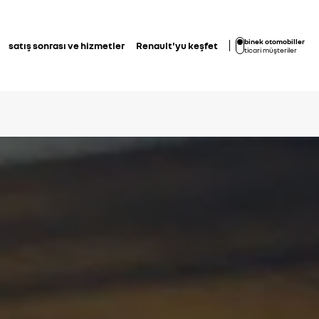
binek otomobiller
satış sonrası ve hizmetler
Renault'yu keşfet
ticari müşteriler