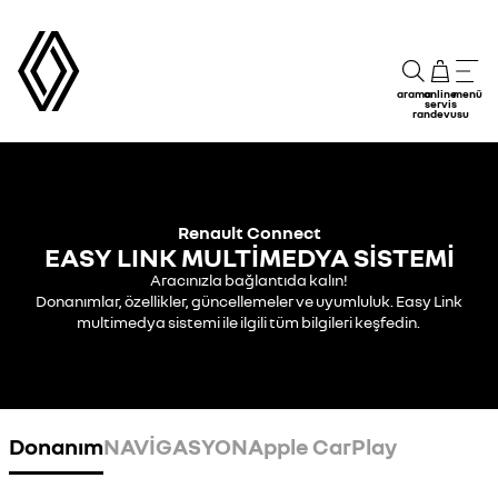
arama
online
menü
servis
randevusu
Renault Connect
EASY LINK MULTİMEDYA SİSTEMİ
Aracınızla bağlantıda kalın!
Donanımlar, özellikler, güncellemeler ve uyumluluk. Easy Link
multimedya sistemi ile ilgili tüm bilgileri keşfedin.
Donanım
NAVİGASYON
Apple CarPlay