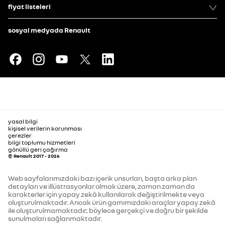
fiyat listeleri
sosyal medyada Renault
yasal bilgi
kişisel verilerin korunması
çerezler
bilgi toplumu hizmetleri
gönüllü geri çağırma
© Renault 2017 - 2026
Web sayfalarımızdaki bazı içerik unsurları, başta arka plan
detayları ve illüstrasyonlar olmak üzere, zaman zaman da
karakterler için yapay zekâ kullanılarak değiştirilmekte veya
oluşturulmaktadır. Ancak ürün gamımızdaki araçlar yapay zekâ
ile oluşturulmamaktadır; böylece gerçekçi ve doğru bir şekilde
sunulmaları sağlanmaktadır.