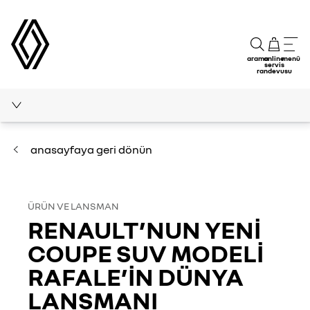
arama
online
menü
servis
randevusu
ÜRÜN VE LANSMAN
anasayfaya geri dönün
FİNANSAL VE TİCARİ SONUÇLAR
ÖDÜLLER
ÜRÜN VE LANSMAN
RENAULT’NUN YENİ
COUPE SUV MODELİ
RAFALE’İN DÜNYA
LANSMANI