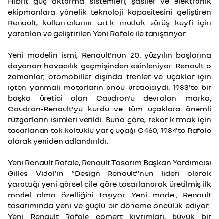
Hibrit güç aktarma sistemleri, şasiler ve elektronik
ekipmanlara yönelik teknoloji kapasitesini geliştiren
Renault, kullanıcılarını artık mutlak sürüş keyfi için
yaratılan ve geliştirilen Yeni Rafale ile tanıştırıyor.
Yeni modelin ismi, Renault'nun 20. yüzyılın başlarına
dayanan havacılık geçmişinden esinleniyor. Renault o
zamanlar, otomobiller dışında trenler ve uçaklar için
içten yanmalı motorların öncü üreticisiydi. 1933'te bir
başka üretici olan Caudron'u devralan marka,
Caudron-Renault'yu kurdu ve tüm uçaklara önemli
rüzgarların isimleri verildi. Buna göre, rekor kırmak için
tasarlanan tek koltuklu yarış uçağı C460, 1934'te Rafale
olarak yeniden adlandırıldı.
Yeni Renault Rafale, Renault Tasarım Başkan Yardımcısı
Gilles Vidal'in “Design Renault”nun lideri olarak
yarattığı yeni görsel dile göre tasarlanarak üretilmiş ilk
model olma özelliğini taşıyor. Yeni model, Renault
tasarımında yeni ve güçlü bir döneme öncülük ediyor.
Yeni Renault Rafale cömert kıvrımları, büyük bir