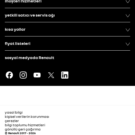
müşteri hizmetleri
yetkili satıcı ve servis ağı
kısa yollar
fiyat listeleri
sosyal medyada Renault
yasal bilgi
kişisel verilerin korunması
çerezler
bilgi toplumu hizmetleri
gönüllü geri çağırma
© Renault 2017 - 2026