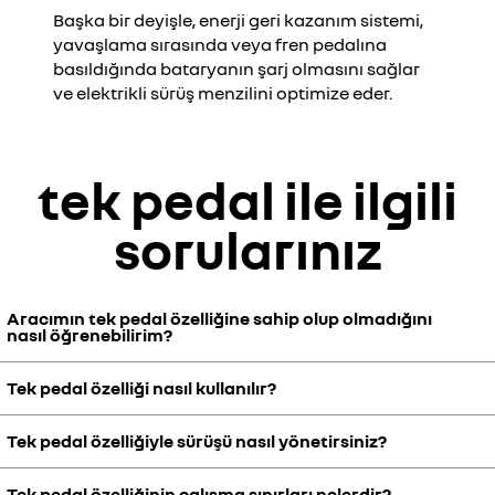
Başka bir deyişle, enerji geri kazanım sistemi,
yavaşlama sırasında veya fren pedalına
basıldığında bataryanın şarj olmasını sağlar
ve elektrikli sürüş menzilini optimize eder.
tek pedal ile ilgili
sorularınız
Aracımın tek pedal özelliğine sahip olup olmadığını
nasıl öğrenebilirim?
Tek pedal özelliği nasıl kullanılır?
* Renault 5 E-Tech: henüz sunulmamaktadır.
* Megane E-Tech: 2025 model yılı itibarıyla tüm versiyonlarda
standart olarak sunulmaktadır.
Tek pedal özelliğiyle sürüşü nasıl yönetirsiniz?
Tek pedal özelliği, özellikle şehir içinde ve trafikte oldukça
* Scenic E-Tech elektrikli
kullanışlıdır; güç ve fren pedalı arasında geçiş
ihtiyacını azaltır ve daha akıcı bir sürüş sunar. Ayrıca yokuş aşağı
Tek pedal özelliğinin çalışma sınırları nelerdir?