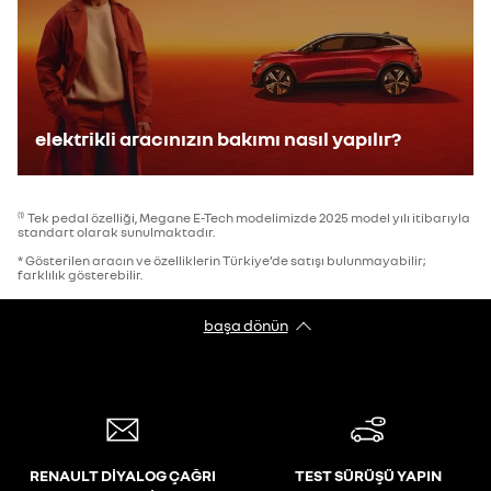
elektrikli aracınızın bakımı nasıl yapılır?
Tek pedal özelliği, Megane E-Tech modelimizde 2025 model yılı itibarıyla
(1)
standart olarak sunulmaktadır.
* Gösterilen aracın ve özelliklerin Türkiye’de satışı bulunmayabilir;
farklılık gösterebilir.
başa dönün
RENAULT DİYALOG ÇAĞRI
TEST SÜRÜŞÜ YAPIN