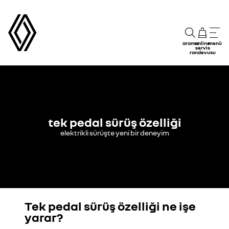
arama
online
menü
servis
randevusu
tek pedal sürüş özelliği
elektrikli sürüşte yeni bir deneyim
Tek pedal sürüş özelliği ne işe
Youtube videoyu görüntülemek için lütfen çerezlere izin
yarar?
verin. İzin Verin.