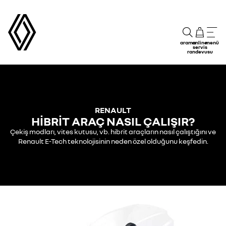
arama
online
menü
servis
randevusu
RENAULT
HİBRİT ARAÇ NASIL ÇALIŞIR?
Çekiş modları, vites kutusu, vb. hibrit araçların nasıl çalıştığını ve
Renault E-Tech teknolojisinin neden özel olduğunu keşfedin.